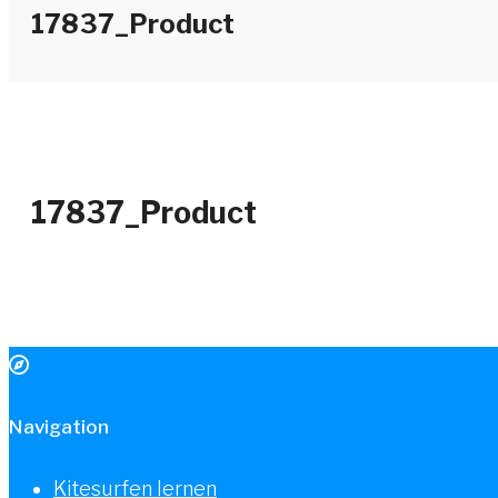
17837_Product
17837_Product
Navigation
Kitesurfen lernen