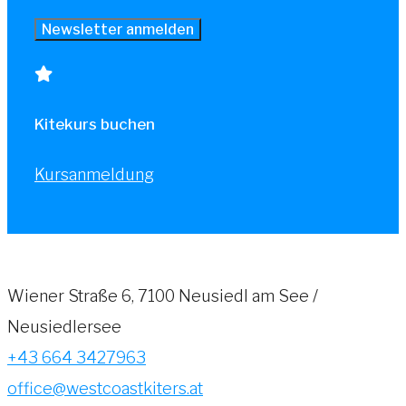
Kitekurs buchen
Kursanmeldung
Wiener Straße 6, 7100 Neusiedl am See /
Neusiedlersee
+43 664 3427963
office@westcoastkiters.at