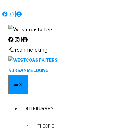
Zum
|
Inhalt
springen
|
Kursanmeldung
KURSANMELDUNG
MENÜ
KITEKURSE
THEORIE