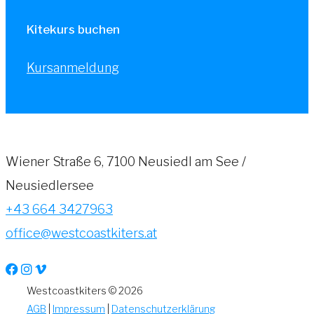
Kitekurs buchen
Kursanmeldung
Wiener Straße 6, 7100 Neusiedl am See /
Neusiedlersee
+43 664 3427963
office@westcoastkiters.at
Westcoastkiters © 2026
AGB
|
Impressum
|
Datenschutzerklärung