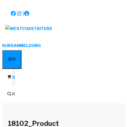
Zum
|
Inhalt
springen
KURSANMELDUNG
MENÜ
0
18102_Product